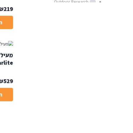
Outdoor Research
₪
219
Salewa
ה
מידה
XL
S
M
L
XXL
XS
Solid-colors
rlite
₪
529
ה
מגדר
גברים