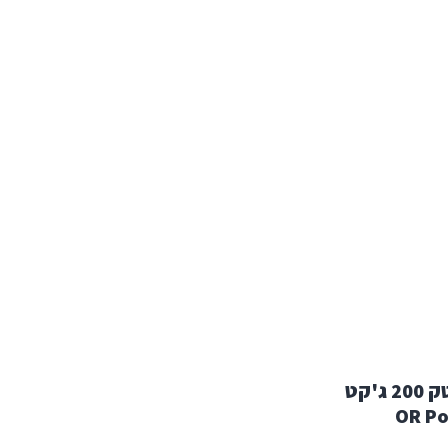
מעיל פליס OR פולרטק 200 ג'קט
OR Po