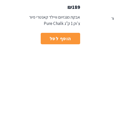
₪
189
אבקת מגנזיום וויילד קאנטרי פיור
ר
צ'וק 1 ק"ג Pure Chalk
הוסף לסל