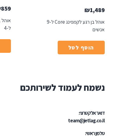
₪
859
₪
1,489
אוהל ב
אוהל בן רגע לקמפינג Core ל-9
ל-4
אנשים
ה
הוסף לסל
נשמח לעמוד לשירותכם
דואר אלקטרוני:
team@jetlag.co.il
טלפון ראשי: