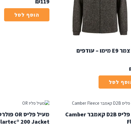
₪
119
הוסף לסל
ימו – עודפים
וסף לסל
מעיל פליס D2B קאמבר Camber
lartec® 200 Jacket
F