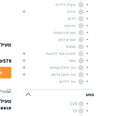
הנעלה לילדים
חיילים
ילדים
מבצעים
מוצרים בהמתנה
מוצרים למיון
מעיל צמר E9 מ
מותגים
מזוודות וציוד לנסיעות
₪
579
נשים
ציוד טיולים וקמפינג
ה
ציוד טיפוס וגלישה
ציוד לילדים
מותג
D2B
leece
E9