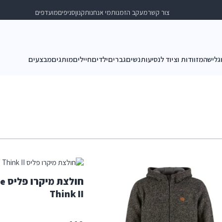
צור קשר
מעקב הזמנות
מי אנחנו
תקנון
סניפים
מועדפים
וגלישה
מזוודות וציוד לנסיעות
נשים
גברים
ילדים
חיילים
מותגים
מבצעים
חול
Think II