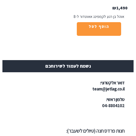
₪
1
ל בן רגע לקמפינג אאוטדור ל-8
הוסף לסל
נשמח לעמוד לשירותכם
ר אלקטרוני:
team@jetlag.co
ון ראשי:
04-88041
ת פרדס חנה (טיולים לשעבר):