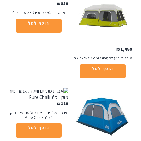
₪
859
אוהל בן רגע לקמפינג אאוטדור ל-4
הוסף לסל
₪
1
רגע לקמפינג Core ל-9 אנשים
הוסף לסל
₪
189
אבקת מגנזיום וויילד קאנטרי פיור צ'וק
1 ק"ג Pure Chalk
הוסף לסל