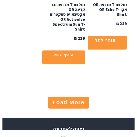
חולצת T מנדפת OR
חולצת T מנדפת נגד
אקו OR Echo T-
קרינה OR
Sh
אקטיבאייס ספקטרום
OR ActiveIce
₪
Spectrum Sun T-
Shirt
₪
219
הוסף לסל
הוסף לסל
Load More
נצפה לאחרונה