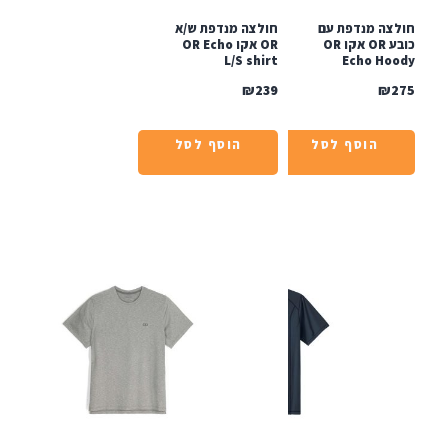
צה מנדפת עם
חולצה מנדפת ש/א
כובע OR אקו OR
OR אקו OR Echo
L/S shirt
Echo Ho
₪
239
₪
הוסף לסל
הוסף לסל