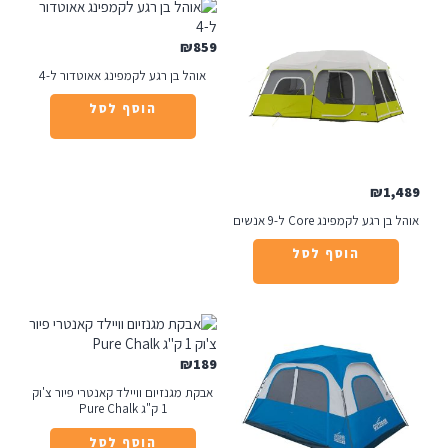
₪
859
אוהל בן רגע לקמפינג אאוטדור ל-4
הוסף לסל
₪
1
רגע לקמפינג Core ל-9 אנשים
הוסף לסל
₪
189
אבקת מגנזיום וויילד קאנטרי פיור צ'וק
1 ק"ג Pure Chalk
הוסף לסל