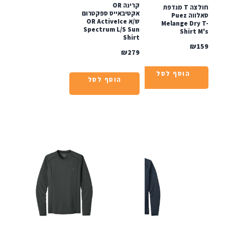
קרינה OR
חולצה T מנדפת
אקטיבאייס ספקטרום
סאלווה Puez
ש/א OR ActiveIce
Melange Dry
Spectrum L/S Sun
Shirt 
Shirt
₪
₪
279
הוסף לסל
הוסף לסל