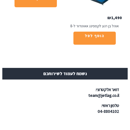
₪
1
ל בן רגע לקמפינג אאוטדור ל-8
הוסף לסל
נשמח לעמוד לשירותכם
ר אלקטרוני:
team@jetlag.co
ון ראשי:
04-88041