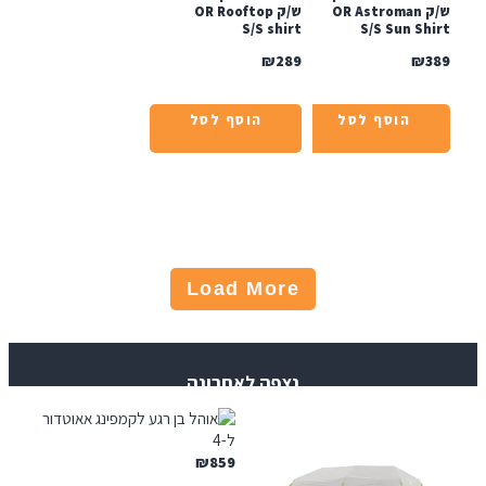
ש/ק OR Astroman
ש/ק OR Rooftop
S/S shirt
S/S Sun Sh
₪
289
₪
הוסף לסל
הוסף לסל
Load More
נצפה לאחרונה
₪
859