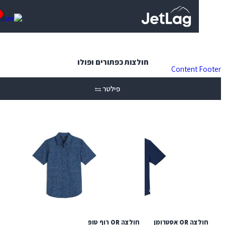
0
חולצות כפתורים ופולו
Content
פילטר
חולצה OR אסטרומן
חולצה OR רוף טופ