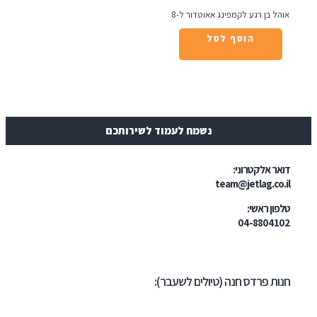
ל בן רגע לקמפינג אאוטדור ל-8
הוסף לסל
נשמח לעמוד לשירותכם
ר אלקטרוני:
team@jetlag.co
ון ראשי:
04-88041
ת פרדס חנה (טיולים לשעבר):