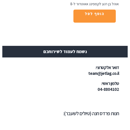
ל בן רגע לקמפינג אאוטדור ל-8
הוסף לסל
נשמח לעמוד לשירותכם
ר אלקטרוני:
team@jetlag.co
ון ראשי:
04-88041
ת פרדס חנה (טיולים לשעבר):