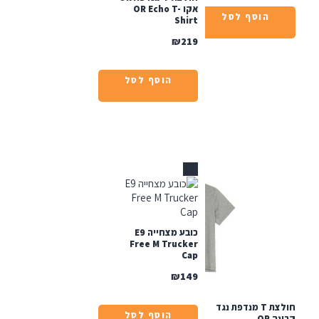
אקו OR Echo T-
הוסף לסל
Shirt
₪
219
הוסף לסל
אזל
כובע מצחייה E9
Free M Trucker
Cap
₪
149
חולצת T מנדפת נגד
הוסף לסל
קרינה OR