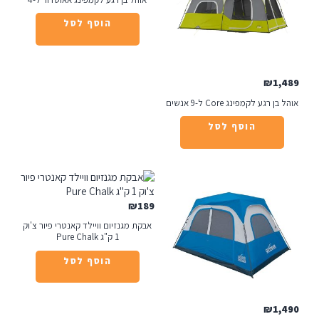
הוסף לסל
₪
1
רגע לקמפינג Core ל-9 אנשים
הוסף לסל
₪
189
אבקת מגנזיום וויילד קאנטרי פיור צ'וק
1 ק"ג Pure Chalk
הוסף לסל
₪
1