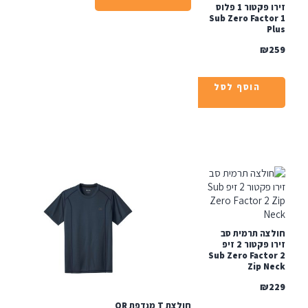
זירו פקטור 1 פלוס
Sub Zero Facto
P
₪
הוסף לסל
צה תרמית סב
זירו פקטור 2 זיפ
Sub Zero Facto
Zip N
₪
חולצת T מנדפת OR