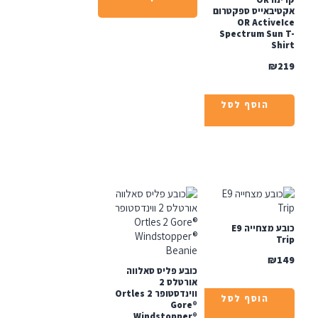
יבאייס ספקטרום
OR Active
Spectrum Sun
Sh
₪
הוסף לסל
כובע מצחייה E9
T
₪
כובע פליס סאלווה
אורטלס 2
ווינדסטופר Ortles 2
הוסף לסל
Gore®
Windstopper®