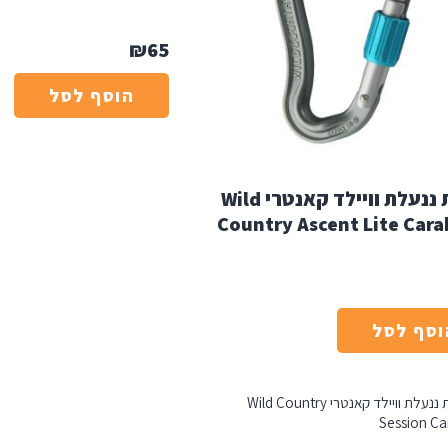
₪
65
הוסף לסל
טבעת ננעלת וויילד קאנטרי Wild
Country Ascent Lite Cara
וסף לסל