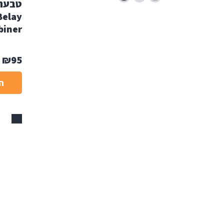
Belay
biner
₪
95
ה
אזל
טווח מחירים
עד ₪200
עד ₪900