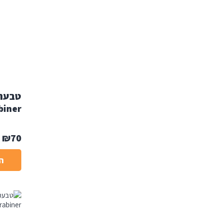
biner
₪
70
ה