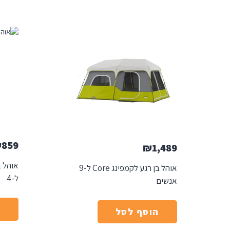
₪
859
₪
1,489
אוהל ב
אוהל בן רגע לקמפינג Core ל-9
ל-4
אנשים
ה
הוסף לסל