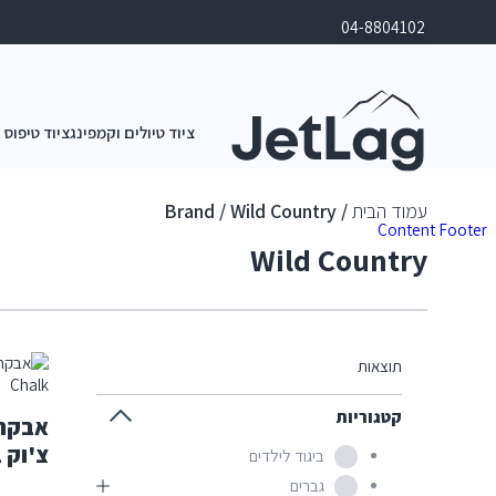
04-8804102
ציוד טיולים וקמפינג
ציוד טיפוס 
עמוד הבית
/ Brand / Wild Country
Content
Footer
Wild Country
תוצאות
קטגוריות
אבקת 
צ'וק 1 ק"ג Pure Chalk
ביגוד לילדים
גברים