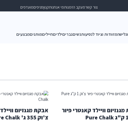
צור קשר
מעקב הזמנות
מי אנחנו
תקנון
סניפים
מועדפים
וגלישה
מזוודות וציוד לנסיעות
נשים
גברים
ילדים
חיילים
מותגים
מבצעים
מגנזיום וויילד קאנטרי פיור
אבקת מגנזיום וויילד
צ'וק 355 ג' Pure Chalk