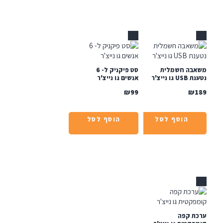
אזל
בה חשמלית
סט פיקניק ל- 6
גו נייצ'ר
אנשים גו נייצ'ר
₪
99
₪
הוסף לסל
הוסף לסל
ת קפה