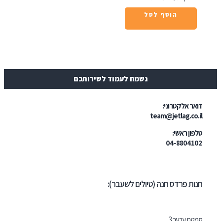
הוסף לסל
נשמח לעמוד לשירותכם
ר אלקטרוני:
team@jetlag.co
ון ראשי:
04-88041
ת פרדס חנה (טיולים לשעבר):
ת ערער 3