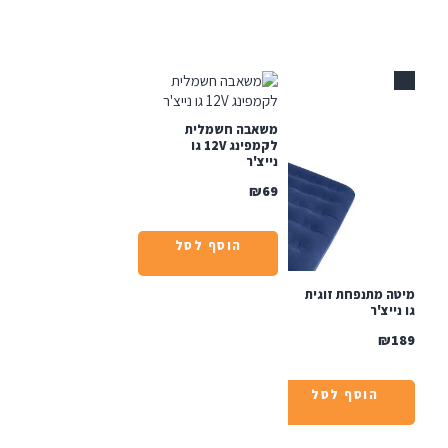
משאבה חשמלית
לקמפינג 12V גו
נייצ'ר
₪
69
הוסף לסל
ה מתנפחת זוגית
ייצ'ר
₪
הוסף לסל