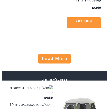
קטית גו נייצ'ר
₪
הוסף לסל
Load More
נצפה לאחרונה
₪
859
אוהל בן רגע לקמפינג אאוטדור ל-4